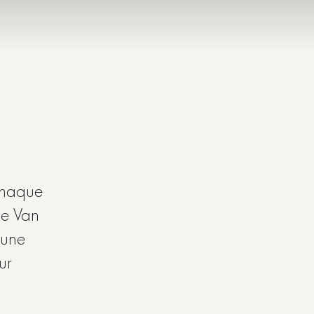
 chaque
de Van
 une
ur