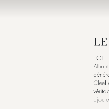
LE
TOTE
Allian
généra
Cleef 
vérita
ajoute