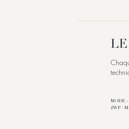
LE
Chaque
techni
MODE - 
JWP \ 