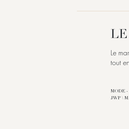
LE
Le mar
tout e
MODE - 
JWP \ 