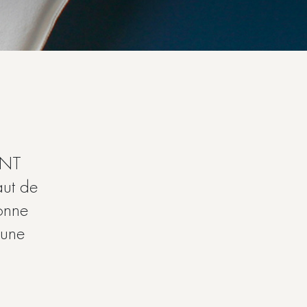
ENT
aut de
onne
 une