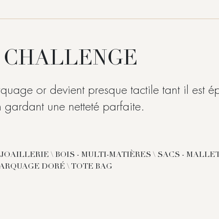
 CHALLENGE
quage or devient presque tactile tant il est é
n gardant une netteté parfaite.
JOAILLERIE \ BOIS - MULTI-MATIÈRES \ SACS - MALLET
MARQUAGE DORÉ \ TOTE BAG