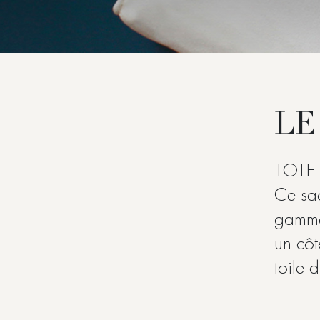
LE
TOTE
Ce sac
gamme 
un côt
toile 